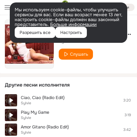
Войти
Мы используем cookie-файлы, чтобы улучшить
сервисы для вас. Если ваш возраст менее 13 лет,
настроить cookie-файлы должен ваш законный
представитель.
Больше информации
My Love Is Now Your Love
Разрешить все
Настроить
Sylvie
Слушать
Другие песни исполнителя
Ciao, Ciao (Radio Edit)
3:20
Sylvie
Play My Game
3:19
Sylvie
Amor Gitano (Radio Edit)
3:42
Sylvie