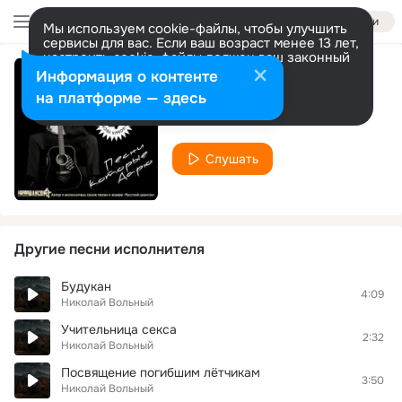
Войти
Мы используем cookie-файлы, чтобы улучшить
сервисы для вас. Если ваш возраст менее 13 лет,
настроить cookie-файлы должен ваш законный
представитель.
Больше информации
Информация о контенте
Святая Русь
Разрешить все
Настроить
на платформе — здесь
Николай Вольный
Слушать
Другие песни исполнителя
Будукан
4:09
Николай Вольный
Учительница секса
2:32
Николай Вольный
Посвящение погибшим лётчикам
3:50
Николай Вольный