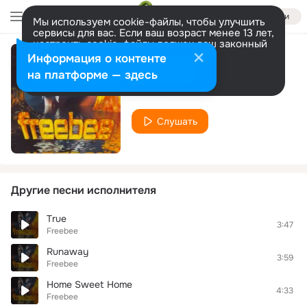
Войти
Мы используем cookie-файлы, чтобы улучшить
сервисы для вас. Если ваш возраст менее 13 лет,
настроить cookie-файлы должен ваш законный
представитель.
Больше информации
Информация о контенте
Keep (Hold On To Me)
Разрешить все
Настроить
на платформе — здесь
Freebee
Слушать
Другие песни исполнителя
True
3:47
Freebee
Runaway
3:59
Freebee
Home Sweet Home
4:33
Freebee