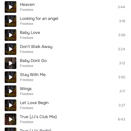
Heaven
3:44
Freebee
Looking for an angel
3:16
Freebee
Baby Love
3:59
Freebee
Don't Walk Away
3:24
Freebee
Baby Dont Go
3:12
Freebee
Stay With Me
3:55
Freebee
Wings
3:17
Freebee
Let Love Begin
3:27
Freebee
True (JJ's Club Mix)
6:43
Freebee
True (JJ's Radio)