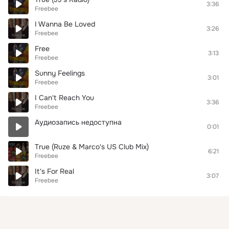
3:36
Freebee
I Wanna Be Loved
3:26
Freebee
Free
3:13
Freebee
Sunny Feelings
3:01
Freebee
I Can't Reach You
3:36
Freebee
Аудиозапись недоступна
0:01
True (Ruze & Marco's US Club Mix)
6:21
Freebee
It's For Real
3:07
Freebee