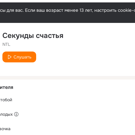
ы для вас. Если ваш возраст менее 13 лет, настроить cooki
Секунды счастья
NTL
Слушать
ителя
 тобой
олодых
вочка