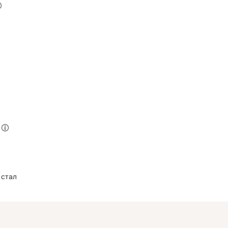
а
 стал