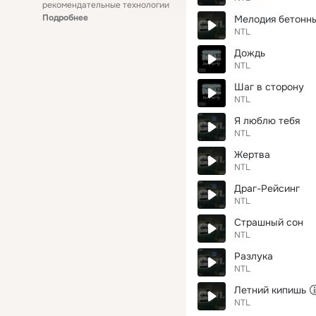
рекомендательные технологии
Подробнее
Мелодия бетонн
NTL
Дождь
NTL
Шаг в сторону
NTL
Я люблю тебя
NTL
Жертва
NTL
Драг-Рейсинг
NTL
Страшный сон
NTL
Разлука
NTL
Летний кипишь
NTL