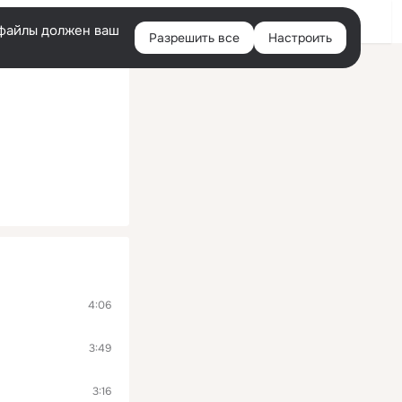
Войти
e-файлы должен ваш
Разрешить все
Настроить
Правая
колонка
4:06
3:49
3:16