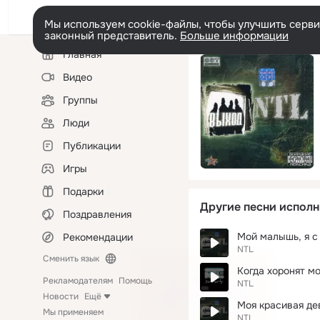
Мы используем cookie-файлы, чтобы улучшить сервис
законный представитель.
Больше информации
Левая
Главная
колонка
Видео
Группы
Люди
Публикации
Игры
Подарки
Другие песни исполн
Поздравления
Мой малышь, я с
Рекомендации
NTL
Сменить язык
Когда хоронят м
Рекламодателям
Помощь
NTL
Новости
Ещё
Моя красивая де
Мы применяем
NTL