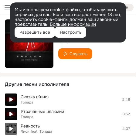
Войти
Мы используем cookie-файлы, чтобы улучшить
сервисы для вас. Если ваш возраст менее 13 лет,
настроить cookie-файлы должен ваш законный
представитель.
Больше информации
Возвращение
Разрешить все
Настроить
Триада
Слушать
Другие песни исполнителя
Сказка (Кино)
2:48
Триада
Утраченные иллюзии
3:52
Триада
Ревность
4:07
Лион
feat.
Триада