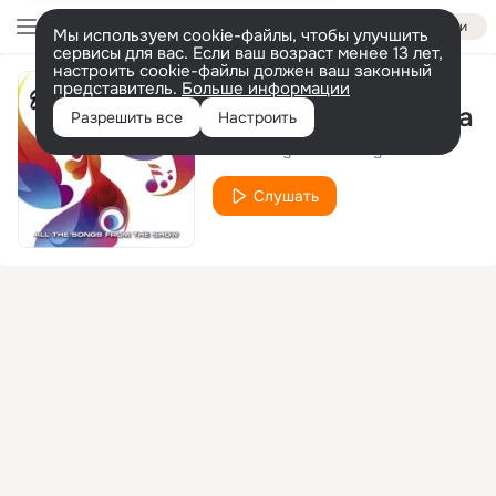
Войти
Мы используем cookie-файлы, чтобы улучшить
сервисы для вас. Если ваш возраст менее 13 лет,
настроить cookie-файлы должен ваш законный
представитель.
Больше информации
Do The Cha Cha Cha
Разрешить все
Настроить
Alex Swings Oscar Sings!
Слушать