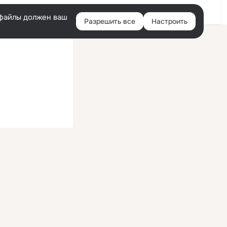
Войти
e-файлы должен ваш
Разрешить все
Настроить
Правая
колонка