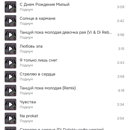
С Днем Рождения Милый
3:09
Подиум
Солнце в кармане
3:42
Подиум
Танцуй пока молодая девочка рая (Vi & Di Reboot)
3:56
Подиум
Любовь зла
3:15
Подиум
Я только лишь снег
3:43
Подиум
Стреляю в сердце
3:59
Подиум
Танцуй пока молодая (Remix)
4:19
Подиум
Чувства
3:34
Подиум
Na prokat
3:54
Подиум
Стреляю в сердце (Dj Datskiy radio version)