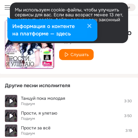
Войти
Мы используем cookie-файлы, чтобы улучшить
сервисы для вас. Если ваш возраст менее 13 лет,
настроить cookie-файлы должен ваш законный
представитель.
Больше информации
Информация о контенте
Осень тоже хорошо
Разрешить все
Настроить
на платформе — здесь
Подиум
Слушать
Другие песни исполнителя
Танцуй пока молодая
3:30
Подиум
Прости, я улетаю
3:50
Подиум
Прости за всё
3:19
Подиум