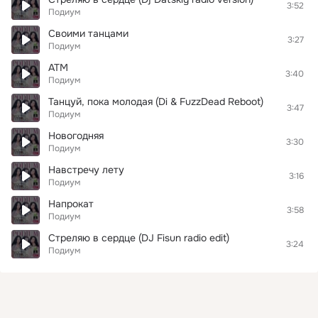
3:52
Подиум
Своими танцами
3:27
Подиум
АТМ
3:40
Подиум
Танцуй, пока молодая (Di & FuzzDead Reboot)
3:47
Подиум
Новогодняя
3:30
Подиум
Навстречу лету
3:16
Подиум
Напрокат
3:58
Подиум
Стреляю в сердце (DJ Fisun radio edit)
3:24
Подиум