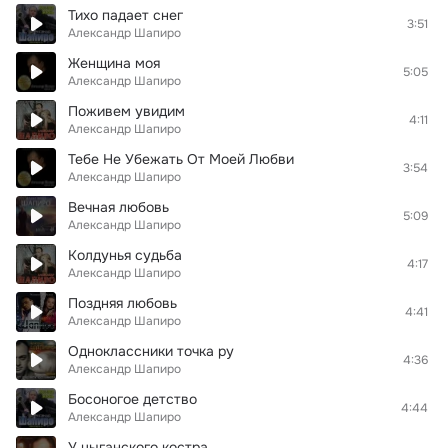
Тихо падает снег
3:51
Александр Шапиро
Женщина моя
5:05
Александр Шапиро
Поживем увидим
4:11
Александр Шапиро
Тебе Не Убежать От Моей Любви
3:54
Александр Шапиро
Вечная любовь
5:09
Александр Шапиро
Колдунья судьба
4:17
Александр Шапиро
Поздняя любовь
4:41
Александр Шапиро
Одноклассники точка ру
4:36
Александр Шапиро
Босоногое детство
4:44
Александр Шапиро
У цыганского костра