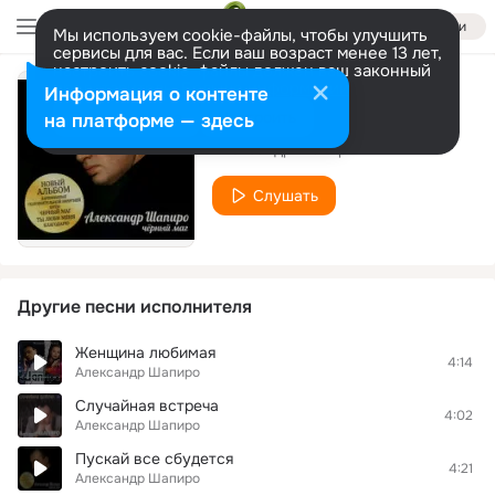
Войти
Мы используем cookie-файлы, чтобы улучшить
сервисы для вас. Если ваш возраст менее 13 лет,
настроить cookie-файлы должен ваш законный
представитель.
Больше информации
Информация о контенте
Обычная история
Разрешить все
Настроить
на платформе — здесь
Александр Шапиро
Слушать
Другие песни исполнителя
Женщина любимая
4:14
Александр Шапиро
Случайная встреча
4:02
Александр Шапиро
Пускай все сбудется
4:21
Александр Шапиро