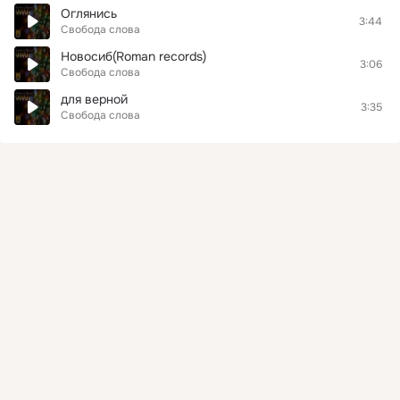
Оглянись
3:44
Свобода слова
Новосиб(Roman records)
3:06
Свобода слова
для верной
3:35
Свобода слова