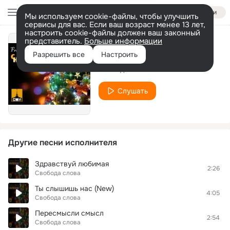
Войти
Мы используем cookie-файлы, чтобы улучшить
сервисы для вас. Если ваш возраст менее 13 лет,
настроить cookie-файлы должен ваш законный
представитель.
Больше информации
Ты слышеш нас
Разрешить все
Настроить
Свобода слова
Слушать
Другие песни исполнителя
Здравствуй любимая
2:26
Свобода слова
Ты слышишь нас (New)
4:05
Свобода слова
Пересмысли смысл
2:54
Свобода слова