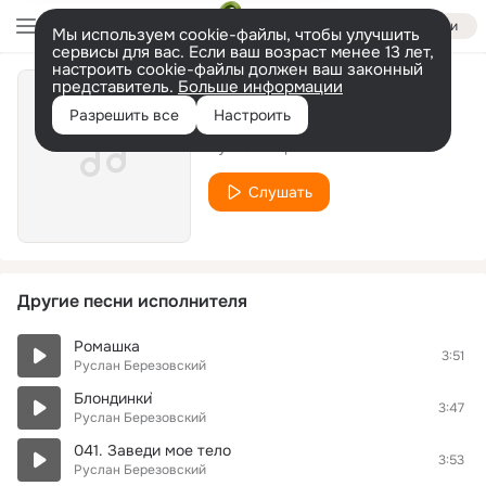
Войти
Мы используем cookie-файлы, чтобы улучшить
сервисы для вас. Если ваш возраст менее 13 лет,
настроить cookie-файлы должен ваш законный
представитель.
Больше информации
Первая Любовь
Разрешить все
Настроить
Руслан Березовский
Слушать
Другие песни исполнителя
Ромашка
3:51
Руслан Березовский
Блондинки`
3:47
Руслан Березовский
041. Заведи мое тело
3:53
Руслан Березовский