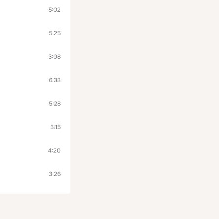
5:02
5:25
3:08
6:33
5:28
3:15
4:20
3:26