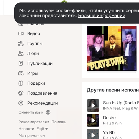
Мы используем cookie-файлы, чтобы улучшить сервис
законный представитель.
Больше информации
Левая
Главная
колонка
Видео
Группы
Люди
Публикации
Игры
Подарки
Другие песни исполн
Поздравления
Sun Is Up (Radio E
Рекомендации
INNA
feat.
Play & Wi
Сменить язык
Desire
Рекламодателям
Помощь
Play & Win
Новости
Ещё
Ya Bb
Мы применяем
Play & Win