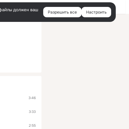
Войти
e-файлы должен ваш
Разрешить все
Настроить
Правая
колонка
3:46
3:33
2:55