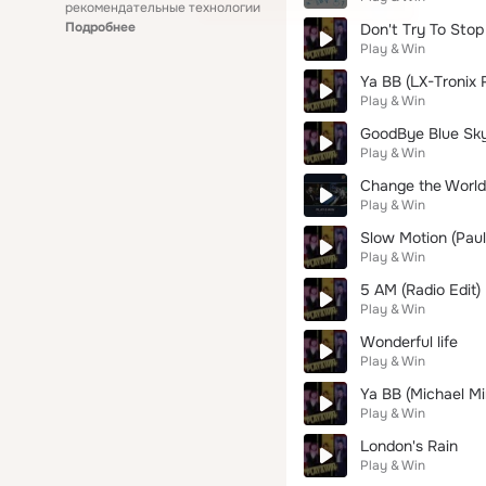
рекомендательные технологии
Подробнее
Don't Try To Stop 
Play & Win
Ya BB (LX-Tronix 
Play & Win
GoodBye Blue Sk
Play & Win
Change the World
Play & Win
Slow Motion (Paul
Play & Win
5 AM (Radio Edit)
Play & Win
Wonderful life
Play & Win
Ya BB (Michael Mi
Play & Win
London's Rain
Play & Win