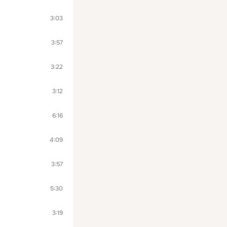
3:03
3:57
3:22
3:12
6:16
4:09
3:57
5:30
3:19