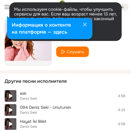
Войти
Мы используем cookie-файлы, чтобы улучшить
сервисы для вас. Если ваш возраст менее 13 лет,
настроить cookie-файлы должен ваш законный
представитель.
Больше информации
Информация о контенте
Masal
Разрешить все
Настроить
на платформе — здесь
Deniz Seki
Слушать
Другие песни исполнителя
ask
4:58
Deniz Seki
094 Deniz Seki - Unutursin
4:25
Deniz Seki
Hayat İki Bilet
4:58
Deniz Seki