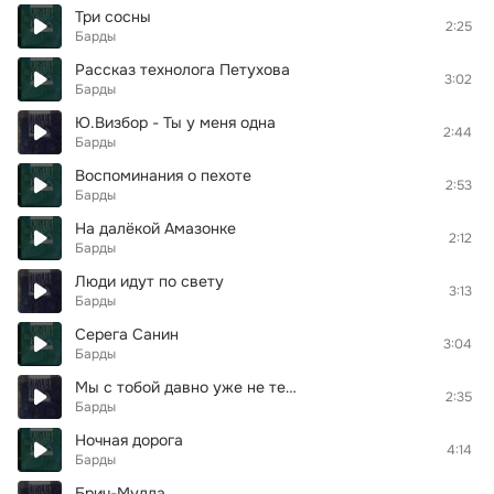
Три сосны
2:25
Барды
Рассказ технолога Петухова
3:02
Барды
Ю.Визбор - Ты у меня одна
2:44
Барды
Воспоминания о пехоте
2:53
Барды
На далёкой Амазонке
2:12
Барды
Люди идут по свету
3:13
Барды
Серега Санин
3:04
Барды
Мы с тобой давно уже не те…
2:35
Барды
Ночная дорога
4:14
Барды
Брич-Мулла