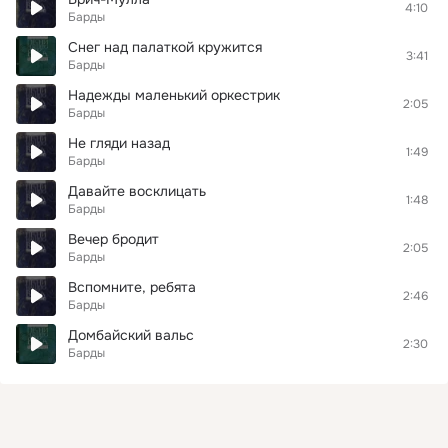
4:10
Барды
Снег над палаткой кружится
3:41
Барды
Надежды маленький оркестрик
2:05
Барды
Не гляди назад
1:49
Барды
Давайте восклицать
1:48
Барды
Вечер бродит
2:05
Барды
Вспомните, ребята
2:46
Барды
Домбайский вальс
2:30
Барды