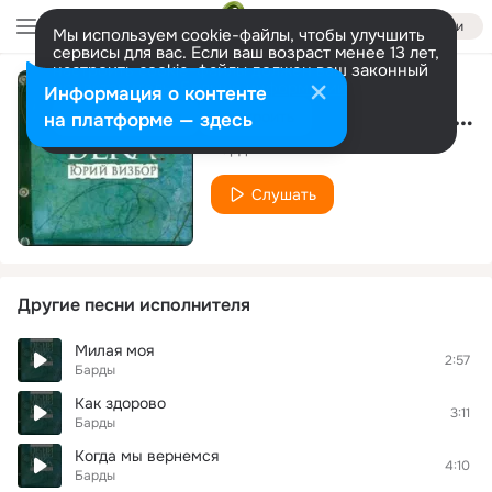
Войти
Мы используем cookie-файлы, чтобы улучшить
сервисы для вас. Если ваш возраст менее 13 лет,
настроить cookie-файлы должен ваш законный
представитель.
Больше информации
Информация о контенте
У девушки с острова Пасхи
Разрешить все
Настроить
на платформе — здесь
Барды
Слушать
Другие песни исполнителя
Милая моя
2:57
Барды
Как здорово
3:11
Барды
Когда мы вернемся
4:10
Барды