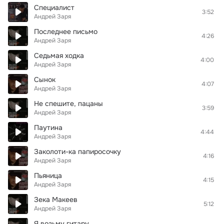
Специалист
3:52
Андрей Заря
Последнее письмо
4:26
Андрей Заря
Седьмая ходка
4:00
Андрей Заря
Сынок
4:07
Андрей Заря
Не спешите, пацаны
3:59
Андрей Заря
Паутина
4:44
Андрей Заря
Заколоти-ка папиросочку
4:16
Андрей Заря
Пьяница
4:15
Андрей Заря
Зека Макеев
5:12
Андрей Заря
Я возьму гитару