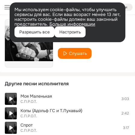
Войти
Мы используем cookie-файлы, чтобы улучшить
сервисы для вас. Если ваш возраст менее 13 лет,
настроить cookie-файлы должен ваш законный
представитель.
Больше информации
Ты мне нужна
Разрешить все
Настроить
С.П.Р.О.Т.
Слушать
Другие песни исполнителя
Моя Маленькая
3:03
С.П.Р.О.Т.
Копы (Адольф ГС и Т.Лукавый)
2:42
С.П.Р.О.Т.
Спрот
3:17
С.П.Р.О.Т.