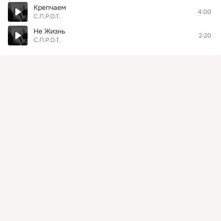
Крепчаем
4:00
С.П.Р.О.Т.
Не Жизнь
2:20
С.П.Р.О.Т.