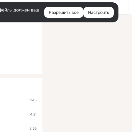
Войти
e-файлы должен ваш
Разрешить все
Настроить
Правая
колонка
3:43
4:21
3:55