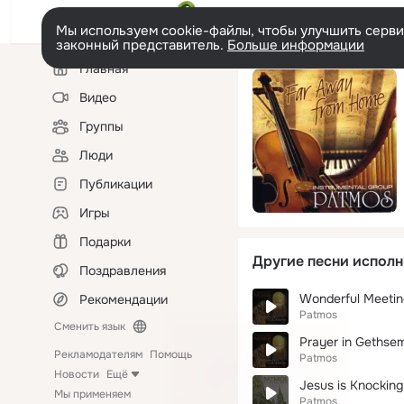
Мы используем cookie-файлы, чтобы улучшить сервис
законный представитель.
Больше информации
Левая
Главная
колонка
Видео
Группы
Люди
Публикации
Игры
Подарки
Другие песни исполн
Поздравления
Wonderful Meetin
Рекомендации
Patmos
Сменить язык
Prayer in Gethse
Рекламодателям
Помощь
Patmos
Новости
Ещё
Jesus is Knocking
Мы применяем
Patmos