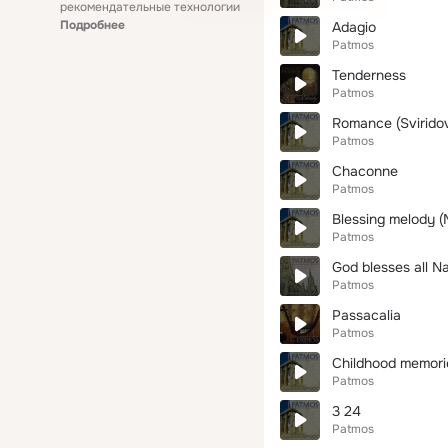
рекомендательные технологии
Подробнее
Adagio
Patmos
Tenderness
Patmos
Romance (Svirido
Patmos
Chaconne
Patmos
Blessing melody (
Patmos
God blesses all N
Patmos
Passacalia
Patmos
Childhood memorie
Patmos
3 24
Patmos