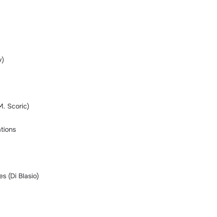
v)
M. Scoric)
ations
s (Di Blasio)