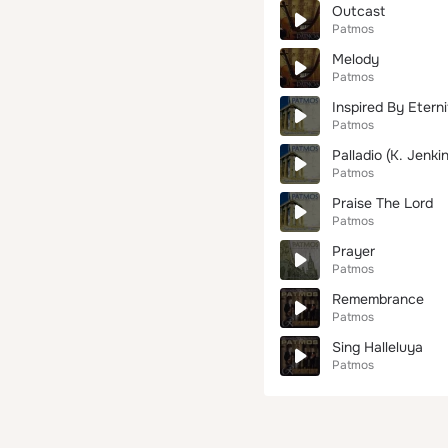
Outcast
Patmos
Melody
Patmos
Inspired By Etern
Patmos
Palladio (K. Jenkin
Patmos
Praise The Lord
Patmos
Prayer
Patmos
Remembrance
Patmos
Sing Halleluya
Patmos