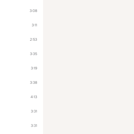
3:08
3:11
2:53
3:35
3:19
3:38
4:13
3:31
3:31