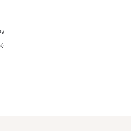
ity
s)