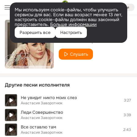
Войти
Мы используем cookie-файлы, чтобы улучшить
сервисы для вас. Если ваш возраст менее 13 лет,
настроить cookie-файлы должен ваш законный
представитель.
Больше информации
Ты или не ты
Разрешить все
Настроить
Анастасия Заворотнюк
Слушать
Другие песни исполнителя
Не увидит никто моих слез
3:27
Анастасия Заворотнюк
Леди Совершенство
3:39
Анастасия Заворотнюк
Все оставлю там
2:43
Анастасия Заворотнюк