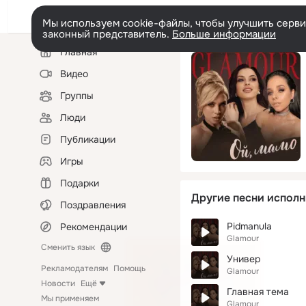
Мы используем cookie-файлы, чтобы улучшить сервис
законный представитель.
Больше информации
Левая
Главная
колонка
Видео
Группы
Люди
Публикации
Игры
Подарки
Другие песни исполн
Поздравления
Pіdmanula
Рекомендации
Glamour
Сменить язык
Универ
Рекламодателям
Помощь
Glamour
Новости
Ещё
Главная тема
Мы применяем
Glamour