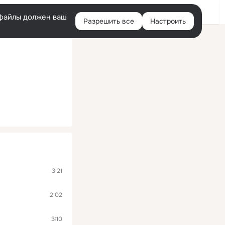
Войти
e-файлы должен ваш
Разрешить все
Настроить
Правая
колонка
3:21
2:02
3:10