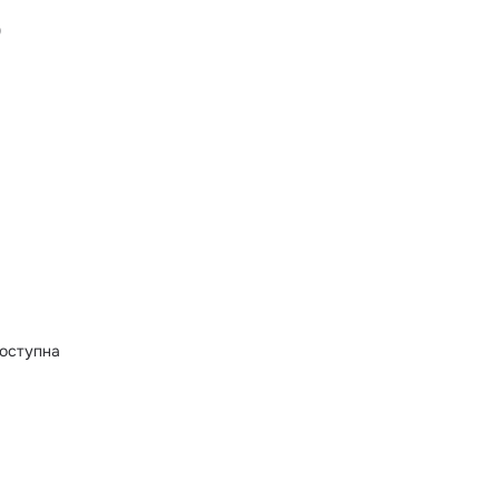
)
оступна