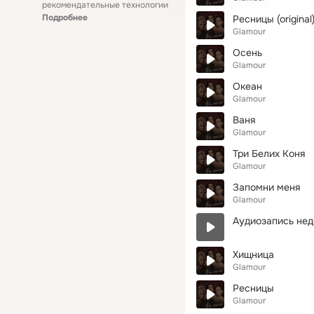
рекомендательные технологии
Подробнее
Ресницы (original
Glamour
Осень
Glamour
Океан
Glamour
Ваня
Glamour
Три Белих Коня
Glamour
Запомни меня
Glamour
Аудиозапись нед
Хищница
Glamour
Ресницы
Glamour