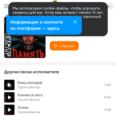
Войти
Мы используем cookie-файлы, чтобы улучшить
сервисы для вас. Если ваш возраст менее 13 лет,
настроить cookie-файлы должен ваш законный
представитель.
Больше информации
Информация о контенте
Маринка
Разрешить все
Настроить
на платформе — здесь
Группа Виктор
Слушать
Другие песни исполнителя
Боец молодой
3:30
Группа Виктор
Кончится лето
5:00
Группа Виктор
Осень
4:38
Группа Виктор