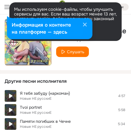
Войти
Мы используем cookie-файлы, чтобы улучшить
сервисы для вас. Если ваш возраст менее 13 лет,
настроить cookie-файлы должен ваш законный
представитель.
Больше информации
Информация о контенте
Выходной в колхозе
Разрешить все
Настроить
на платформе — здесь
Новые НЕ русскиЕ
Слушать
Другие песни исполнителя
Я тебя забуду (наркоман)
4:57
Новые НЕ русскиЕ
Tvoi portret
5:58
Новые НЕ русскиЕ
Памяти погибших в Чечне
5:34
Новые НЕ русскиЕ