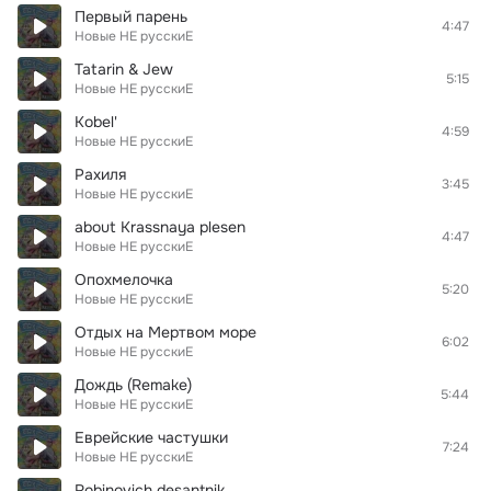
Первый парень
4:47
Новые НЕ русскиЕ
Tatarin & Jew
5:15
Новые НЕ русскиЕ
Kobel'
4:59
Новые НЕ русскиЕ
Рахиля
3:45
Новые НЕ русскиЕ
about Krassnaya plesen
4:47
Новые НЕ русскиЕ
Опохмелочка
5:20
Новые НЕ русскиЕ
Отдых на Мертвом море
6:02
Новые НЕ русскиЕ
Дождь (Remake)
5:44
Новые НЕ русскиЕ
Еврейские частушки
7:24
Новые НЕ русскиЕ
Robinovich desantnik