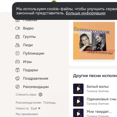
Мы используем cookie-файлы, чтобы улучшить сервис
законный представитель.
Больше информации
Левая
Главная
колонка
Видео
Группы
Люди
Публикации
Игры
Подарки
Другие песни исполн
Поздравления
Белый вальс
Рекомендации
Галина Хомчик
Сменить язык
Одинаковые сны
Рекламодателям
Помощь
Галина Хомчик
Новости
Ещё
Мне твердят...
Мы применяем
Галина Хомчик