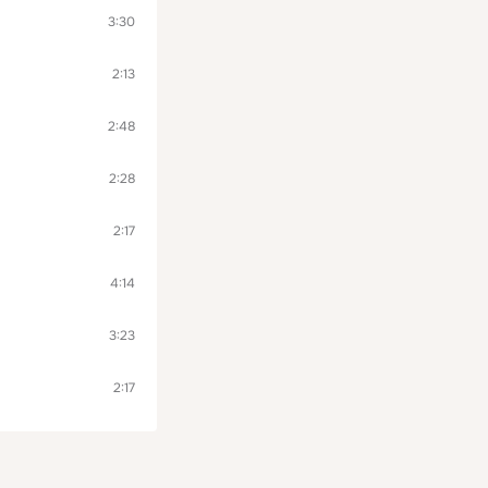
3:30
2:13
2:48
2:28
2:17
4:14
3:23
2:17