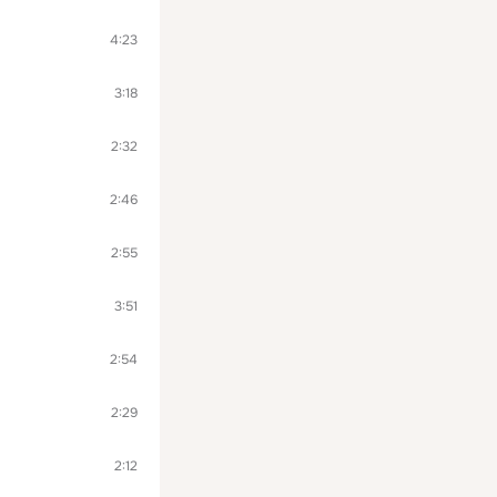
4:23
3:18
2:32
2:46
2:55
3:51
2:54
2:29
2:12