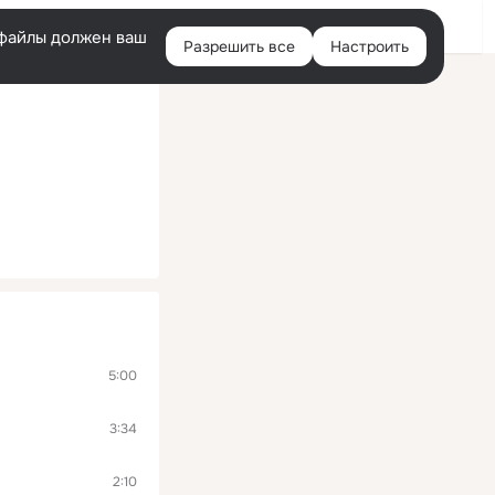
Войти
e-файлы должен ваш
Разрешить все
Настроить
Правая
колонка
5:00
3:34
2:10