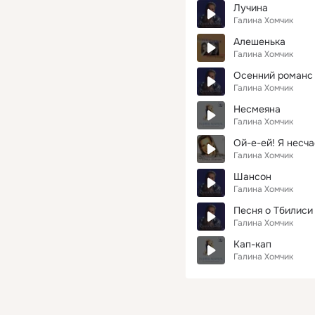
Лучина
Галина Хомчик
Алешенька
Галина Хомчик
Осенний романс
Галина Хомчик
Несмеяна
Галина Хомчик
Ой-е-ей! Я несч
Галина Хомчик
Шансон
Галина Хомчик
Песня о Тбилиси
Галина Хомчик
Кап-кап
Галина Хомчик