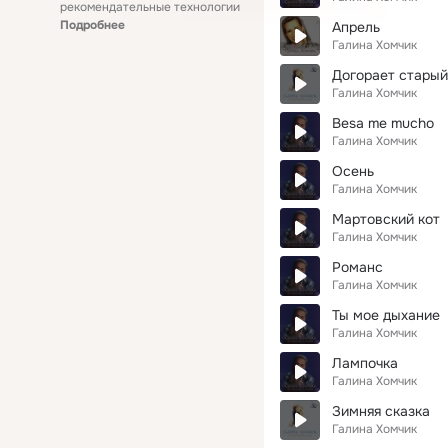
рекомендательные технологии
Подробнее
Апрель
Галина Хомчик
Догорает старый
Галина Хомчик
Besa me mucho
Галина Хомчик
Осень
Галина Хомчик
Мартовский кот
Галина Хомчик
Романс
Галина Хомчик
Ты мое дыхание
Галина Хомчик
Лампочка
Галина Хомчик
Зимняя сказка
Галина Хомчик