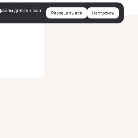
Войти
e-файлы должен ваш
Разрешить все
Настроить
Правая
колонка