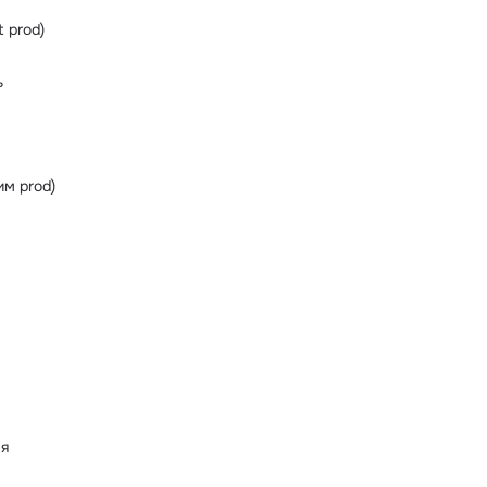
t prod)
ь
им prod)
ая