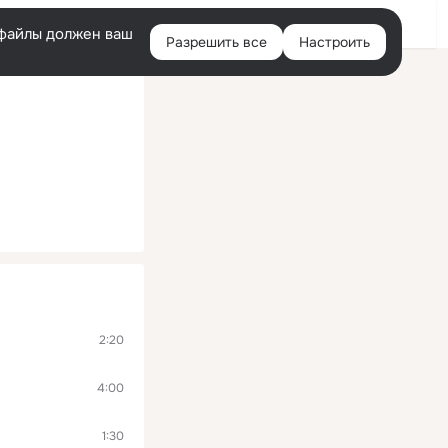
Войти
e-файлы должен ваш
Разрешить все
Настроить
Правая
колонка
2:20
4:00
1:30