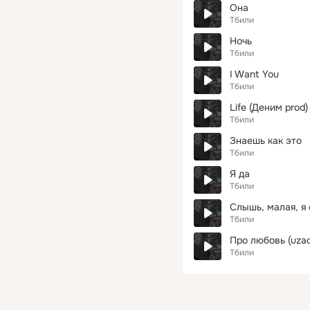
Она
Тбили
Ночь
Тбили
I Want You
Тбили
Life (Деним prod)
Тбили
Знаешь как это
Тбили
Я да
Тбили
Слышь, малая, я
Тбили
Про любовь (uzao
Тбили