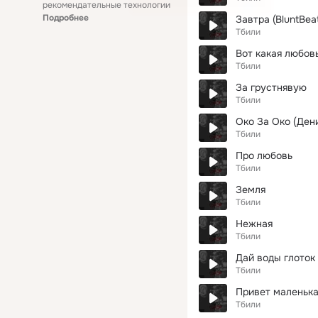
рекомендательные технологии
Подробнее
Завтра (BluntBea
Тбили
Вот какая любов
Тбили
За грустнявую
Тбили
Око За Око (Ден
Тбили
Про любовь
Тбили
Земля
Тбили
Нежная
Тбили
Дай воды глоток
Тбили
Привет маленьк
Тбили