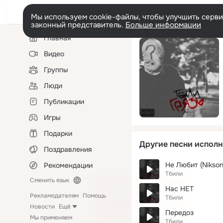
Мы используем cookie-файлы, чтобы улучшить сервис
законный представитель.
Больше информации
Левая
Главная
колонка
Видео
Группы
Люди
Публикации
Игры
Подарки
Другие песни исполн
Поздравления
Не Любит (Nikson
Рекомендации
Тбили
Сменить язык
Нас НЕТ
Рекламодателям
Помощь
Тбили
Новости
Ещё
Передоз
Мы применяем
Тбили