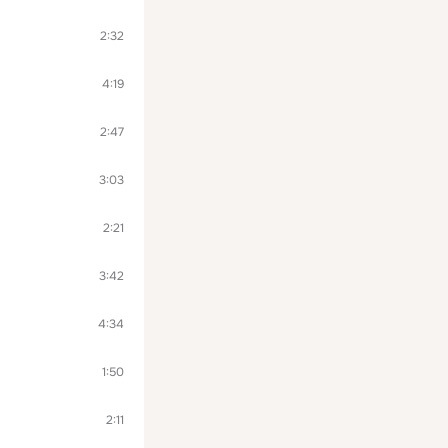
2:32
4:19
2:47
3:03
2:21
3:42
4:34
1:50
2:11