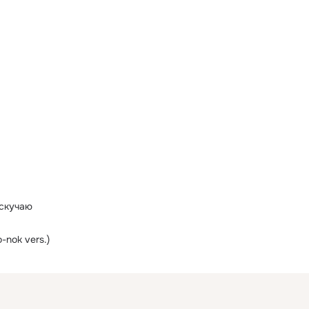
 скучаю
-nok vers.)