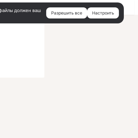
Войти
e-файлы должен ваш
Разрешить все
Настроить
Правая
колонка