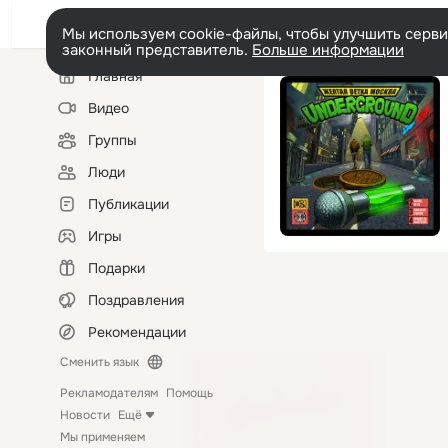
Мы используем cookie-файлы, чтобы улучшить сервис
законный представитель.
Больше информации
Левая
Главная
колонка
Видео
Группы
Люди
Публикации
Игры
Подарки
Поздравления
Рекомендации
Сменить язык
Рекламодателям
Помощь
Новости
Ещё
Мы применяем