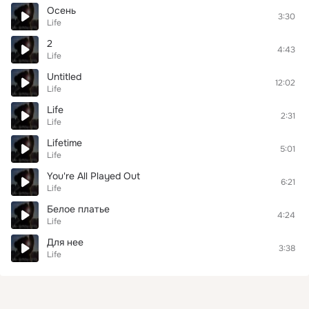
Осень
3:30
Life
2
4:43
Life
Untitled
12:02
Life
Life
2:31
Life
Lifetime
5:01
Life
You're All Played Out
6:21
Life
Белое платье
4:24
Life
Для нее
3:38
Life