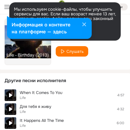
Войти
Мы используем cookie-файлы, чтобы улучшить
сервисы для вас. Если ваш возраст менее 13 лет,
настроить cookie-файлы должен ваш законный
представитель.
Больше информации
Информация о контенте
Дождь
Разрешить все
Настроить
на платформе — здесь
Life
Слушать
Другие песни исполнителя
When It Comes To You
4:57
Life
Для тебя я живу
4:32
Life
It Happens All The Time
6:00
Life