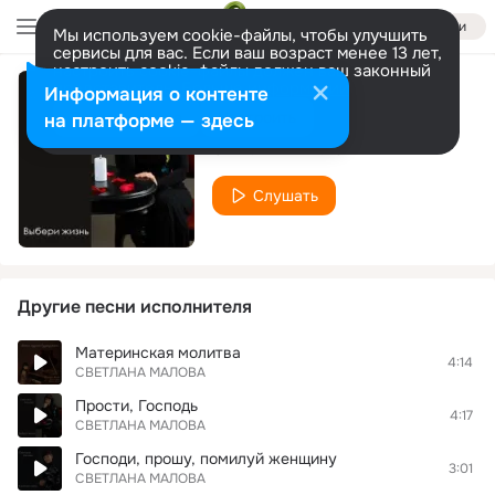
Войти
Мы используем cookie-файлы, чтобы улучшить
сервисы для вас. Если ваш возраст менее 13 лет,
настроить cookie-файлы должен ваш законный
представитель.
Больше информации
Информация о контенте
Небо тоскует
Разрешить все
Настроить
на платформе — здесь
СВЕТЛАНА МАЛОВА
Слушать
Другие песни исполнителя
Материнская молитва
4:14
СВЕТЛАНА МАЛОВА
Прости, Господь
4:17
СВЕТЛАНА МАЛОВА
Господи, прошу, помилуй женщину
3:01
СВЕТЛАНА МАЛОВА