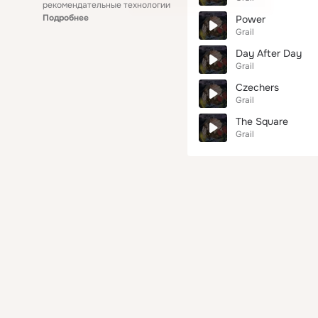
рекомендательные технологии
Подробнее
Power
Grail
Day After Day
Grail
Czechers
Grail
The Square
Grail