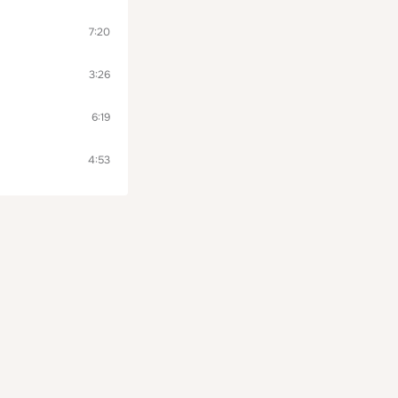
7:20
3:26
6:19
4:53