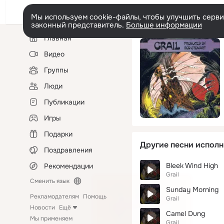
Мы используем cookie-файлы, чтобы улучшить сервис
законный представитель.
Больше информации
Левая
Главная
колонка
Видео
Группы
Люди
Публикации
Игры
Подарки
Другие песни исполн
Поздравления
Bleek Wind High
Рекомендации
Grail
Сменить язык
Sunday Morning
Рекламодателям
Помощь
Grail
Новости
Ещё
Camel Dung
Мы применяем
Grail