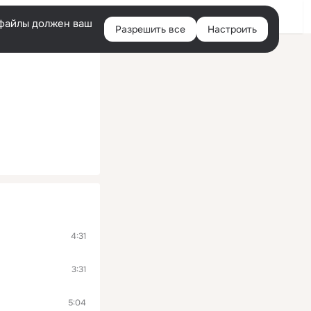
Войти
e-файлы должен ваш
Разрешить все
Настроить
Правая
колонка
4:31
3:31
5:04