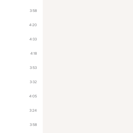
3:58
4:20
4:33
4:18
3:53
3:32
4:05
3:24
3:58