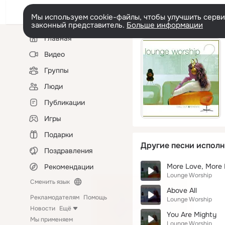
Мы используем cookie-файлы, чтобы улучшить сервис
законный представитель.
Больше информации
Левая
Главная
колонка
Видео
Группы
Люди
Публикации
Игры
Подарки
Другие песни исполн
Поздравления
More Love, More
Рекомендации
Lounge Worship
Сменить язык
Above All
Рекламодателям
Помощь
Lounge Worship
Новости
Ещё
You Are Mighty
Мы применяем
Lounge Worship