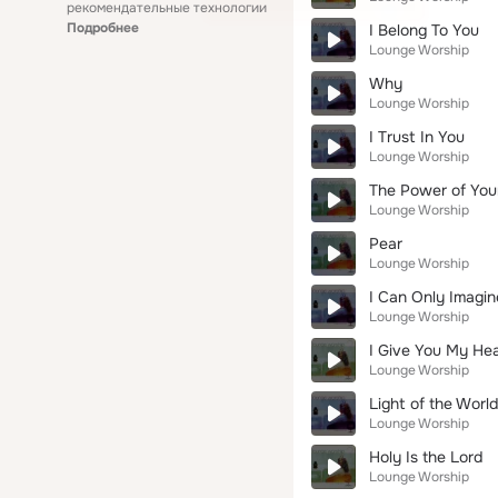
рекомендательные технологии
Подробнее
I Belong To You
Lounge Worship
Why
Lounge Worship
I Trust In You
Lounge Worship
The Power of You
Lounge Worship
Pear
Lounge Worship
I Can Only Imagin
Lounge Worship
I Give You My Hea
Lounge Worship
Light of the World
Lounge Worship
Holy Is the Lord
Lounge Worship