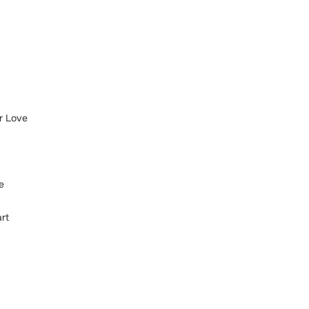
r Love
e
rt