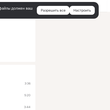
Войти
e-файлы должен ваш
Разрешить все
Настроить
Правая
колонка
3:36
5:20
3:44