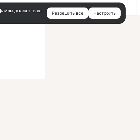
Войти
e-файлы должен ваш
Разрешить все
Настроить
Правая
колонка