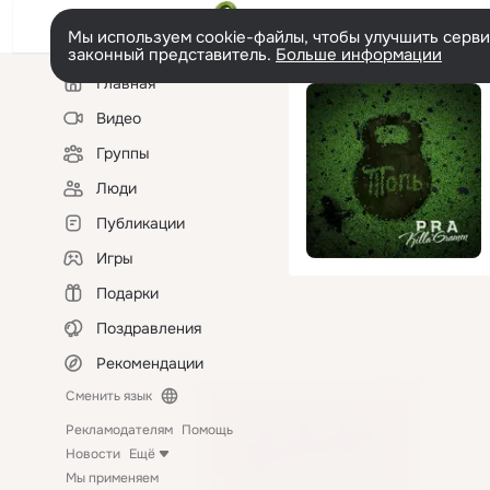
Мы используем cookie-файлы, чтобы улучшить сервис
законный представитель.
Больше информации
Левая
Главная
колонка
Видео
Группы
Люди
Публикации
Игры
Подарки
Поздравления
Рекомендации
Сменить язык
Рекламодателям
Помощь
Новости
Ещё
Мы применяем