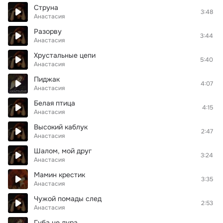
Струна
3:48
Анастасия
Разорву
3:44
Анастасия
Хрустальные цепи
5:40
Анастасия
Пиджак
4:07
Анастасия
Белая птица
4:15
Анастасия
Высокий каблук
2:47
Анастасия
Шалом, мой друг
3:24
Анастасия
Мамин крестик
3:35
Анастасия
Чужой помады след
2:53
Анастасия
Губа не дура