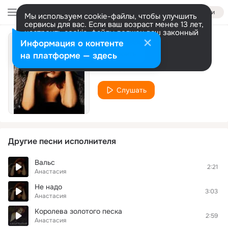
Войти
Мы используем cookie-файлы, чтобы улучшить
сервисы для вас. Если ваш возраст менее 13 лет,
настроить cookie-файлы должен ваш законный
представитель.
Больше информации
Информация о контенте
Ворожба
Разрешить все
Настроить
на платформе — здесь
Анастасия
Слушать
Другие песни исполнителя
Вальс
2:21
Анастасия
Не надо
3:03
Анастасия
Королева золотого песка
2:59
Анастасия