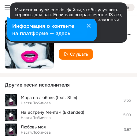
Войти
Мы используем cookie-файлы, чтобы улучшить
сервисы для вас. Если ваш возраст менее 13 лет,
настроить cookie-файлы должен ваш законный
представитель.
Больше информации
Информация о контенте
Новый год со вкусом детства
Разрешить все
Настроить
на платформе — здесь
Настя Любимова
Слушать
Другие песни исполнителя
Мода на любовь (feat. Stim)
3:55
Настя Любимова
На Встречу Мечтам (Extended)
5:03
Настя Любимова
Любовь моя
3:57
Настя Любимова