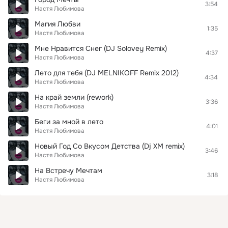
3:54
Настя Любимова
Магия Любви
1:35
Настя Любимова
Мне Нравится Снег (DJ Solovey Remix)
4:37
Настя Любимова
Лето для тебя (DJ MELNIKOFF Remix 2012)
4:34
Настя Любимова
На край земли (rework)
3:36
Настя Любимова
Беги за мной в лето
4:01
Настя Любимова
Новый Год Со Вкусом Детства (Dj XM remix)
3:46
Настя Любимова
На Встречу Мечтам
3:18
Настя Любимова