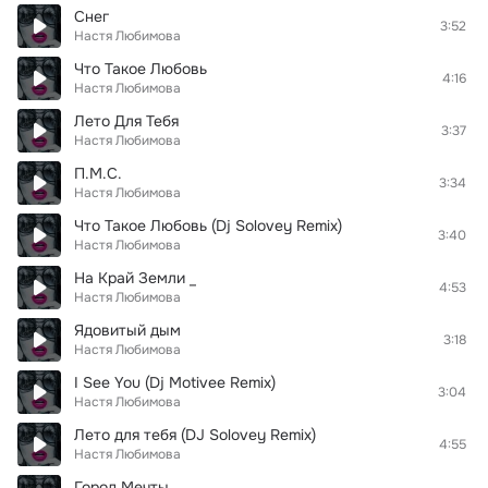
Снег
3:52
Настя Любимова
Что Такое Любовь
4:16
Настя Любимова
Лето Для Тебя
3:37
Настя Любимова
П.М.С.
3:34
Настя Любимова
Что Такое Любовь (Dj Solovey Remix)
3:40
Настя Любимова
На Край Земли _
4:53
Настя Любимова
Ядовитый дым
3:18
Настя Любимова
I See You (Dj Motivee Remix)
3:04
Настя Любимова
Лето для тебя (DJ Solovey Remix)
4:55
Настя Любимова
Город Мечты