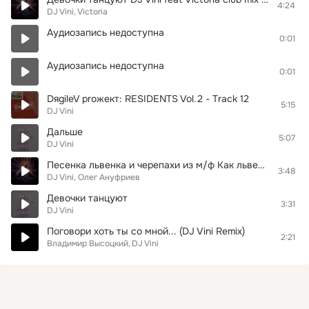
4:24
DJ Vini, Victoria
Аудиозапись недоступна
0:01
Аудиозапись недоступна
0:01
DяgileV proжект: RESIDENTS Vol.2 - Track 12
5:15
DJ Vini
Дальше
5:07
DJ Vini
Песенка львенка и черепахи из м/ф Как львенок и черепаха песню пели remix DJ Vini
3:48
DJ Vini, Олег Ануфриев
Девочки танцуют
3:31
DJ Vini
Поговори хоть ты со мной... (DJ Vini Remix)
2:21
Владимир Высоцкий
DJ Vini