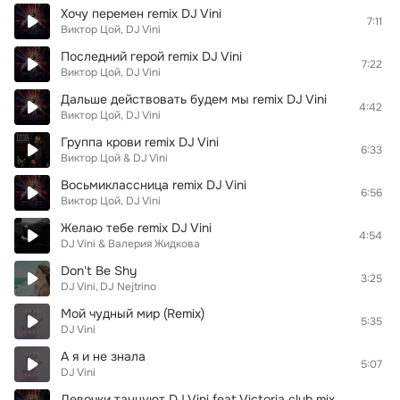
Хочу перемен remix DJ Vini
7:11
Виктор Цой, DJ Vini
Последний герой remix DJ Vini
7:22
Виктор Цой, DJ Vini
Дальше действовать будем мы remix DJ Vini
4:42
Виктор Цой, DJ Vini
Группа крови remix DJ Vini
6:33
Виктор Цой & DJ Vini
Восьмиклассница remix DJ Vini
6:56
Виктор Цой, DJ Vini
Желаю тебе remix DJ Vini
4:54
DJ Vini & Валерия Жидкова
Don't Be Shy
3:25
DJ Vini
DJ Nejtrino
Мой чудный мир (Remix)
5:35
DJ Vini
А я и не знала
5:07
DJ Vini
Девочки танцуют DJ Vini feat Victoria club mix 2009 (remix)