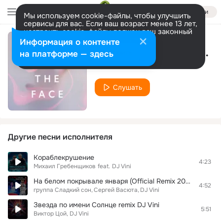
Войти
Мы используем cookie-файлы, чтобы улучшить
сервисы для вас. Если ваш возраст менее 13 лет,
настроить cookie-файлы должен ваш законный
представитель.
Больше информации
Информация о контенте
Amnesty (Chris Cox Club Anthem)
Разрешить все
Настроить
на платформе — здесь
DJ Vini
Слушать
Другие песни исполнителя
Кораблекрушение
4:23
Михаил Гребенщиков
feat.
DJ Vini
На белом покрывале января (Official Remix 2024)
4:52
группа Сладкий сон
Сергей Васюта
DJ Vini
Звезда по имени Солнце remix DJ Vini
5:51
Виктор Цой, DJ Vini