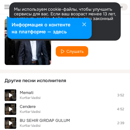
Войти
Мы используем cookie-файлы, чтобы улучшить
сервисы для вас. Если ваш возраст менее 13 лет,
настроить cookie-файлы должен ваш законный
представитель.
Больше информации
Информация о контенте
kurtlar vadisi
Разрешить все
Настроить
на платформе — здесь
Kurtlar Vadisi
Слушать
Другие песни исполнителя
Memati
3:52
Kurtlar Vadisi
Cendere
4:52
Kurtlar Vadisi
BU SEHIR GIRDAP GULUM
2:39
Kurtlar Vadisi