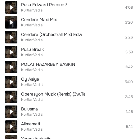
Pusu Edward Records®
4:08
Kurtlar Vadisi
Cendere Maxi Mix
3:20
Kurtlar Vadisi
Cendere (Orchestrall Mix) Edw
2:26
Kurtlar Vadisi
Pusu Break
3:59
Kurtlar Vadisi
POLAT HAZARBEY BASKIN
3:42
Kurtlar Vadisi
Oy Asiye
5:00
Kurtlar Vadisi
Operasyon Muzik (Remix) (3w.Ta
2:45
Kurtlar Vadisi
Bulusma
1:46
Kurtlar Vadisi
Alimemati
5:14
Kurtlar Vadisi
Yaram Yarimdir