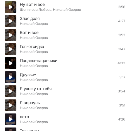
Ну вот и всё
3:56
Шепилова Любовь
Николай Озеров
Злая доля
4:27
Николай Озеров
Вот и все
3:53
Николай Озеров
Гоп-отсидка
2:47
Николай Озеров
Пацаны-пацанчики
4:02
Николай Озеров
Друзьям
3:17
Николай Озеров
Я ухожу от тебя
3:54
Николай Озеров
Я вернусь
3:51
Николай Озеров
лето
4:26
Николай Озеров
Только ты