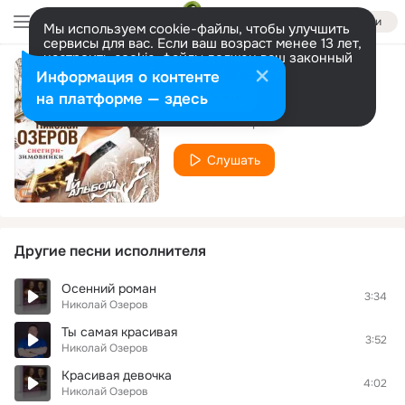
Войти
Мы используем cookie-файлы, чтобы улучшить
сервисы для вас. Если ваш возраст менее 13 лет,
настроить cookie-файлы должен ваш законный
представитель.
Больше информации
Информация о контенте
Люблю тебя
Разрешить все
Настроить
на платформе — здесь
Николай Озеров
Слушать
Другие песни исполнителя
Осенний роман
3:34
Николай Озеров
Ты самая красивая
3:52
Николай Озеров
Красивая девочка
4:02
Николай Озеров