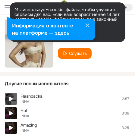
Войти
Мы используем cookie-файлы, чтобы улучшить
сервисы для вас. Если ваш возраст менее 13 лет,
настроить cookie-файлы должен ваш законный
представитель.
Больше информации
Информация о контенте
OK (Mico C Remix)
Разрешить все
Настроить
на платформе — здесь
INNA
Слушать
Другие песни исполнителя
Flashbacks
2:57
INNA
Hot
3:36
INNA
Amazing
3:25
INNA