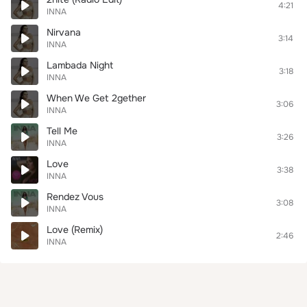
4:21
INNA
Nirvana
3:14
INNA
Lambada Night
3:18
INNA
When We Get 2gether
3:06
INNA
Tell Me
3:26
INNA
Love
3:38
INNA
Rendez Vous
3:08
INNA
Love (Remix)
2:46
INNA