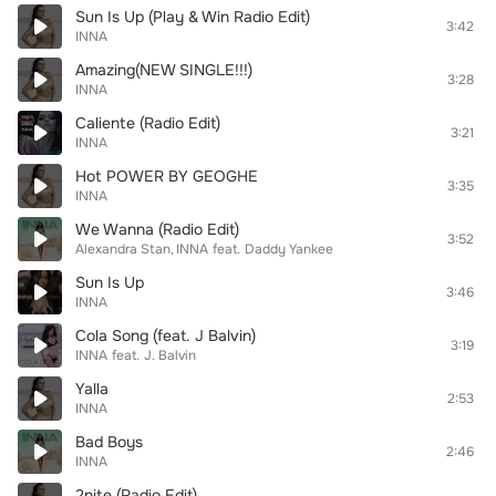
Sun Is Up (Play & Win Radio Edit)
3:42
INNA
Amazing(NEW SINGLE!!!)
3:28
INNA
Caliente (Radio Edit)
3:21
INNA
Hot POWER BY GEOGHE
3:35
INNA
We Wanna (Radio Edit)
3:52
Alexandra Stan
INNA
feat.
Daddy Yankee
Sun Is Up
3:46
INNA
Cola Song (feat. J Balvin)
3:19
INNA
feat.
J. Balvin
Yalla
2:53
INNA
Bad Boys
2:46
INNA
2nite (Radio Edit)