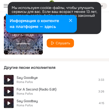
Войти
Мы используем cookie-файлы, чтобы улучшить
сервисы для вас. Если ваш возраст менее 13 лет,
настроить cookie-файлы должен ваш законный
представитель.
Больше информации
Информация о контенте
Roma Pafos
Разрешить все
Настроить
на платформе — здесь
Roma Pafos
Слушать
Другие песни исполнителя
Say Goodbye
3:33
Roma Pafos
For A Second (Radio Edit)
3:26
Roma Pafos
Say Goodbay
4:15
Roma Pafos