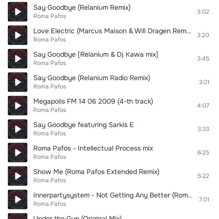
Say Goodbye (Relanium Remix)
3:02
Roma Pafos
Love Electric (Marcus Maison & Will Dragen Remix Radio Edit)
3:20
Roma Pafos
Say Goodbye [Relanium & Dj Kawa mix]
3:45
Roma Pafos
Say Goodbye (Relanium Radio Remix)
3:21
Roma Pafos
Megapolis FM 14 06 2009 (4-th track)
4:07
Roma Pafos
Say Goodbye featuring Sarkis E
3:33
Roma Pafos
Roma Pafos - Intellectual Process mix
6:25
Roma Pafos
Show Me (Roma Pafos Extended Remix)
5:22
Roma Pafos
Innerpartysystem - Not Getting Any Better (Roma Pafos remix)
7:01
Roma Pafos
Under the Gun (Original Mix)