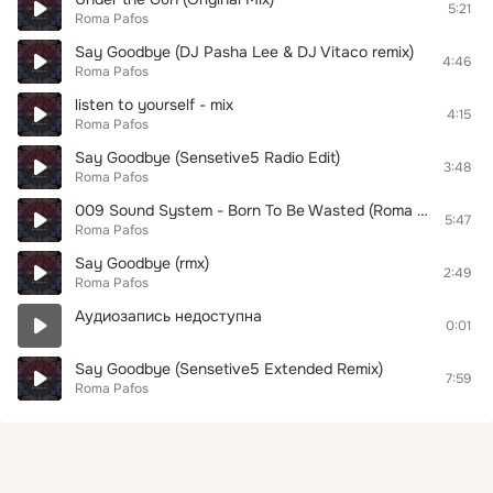
5:21
Roma Pafos
Say Goodbye (DJ Pasha Lee & DJ Vitaco remix)
4:46
Roma Pafos
listen to yourself - mix
4:15
Roma Pafos
Say Goodbye (Sensetive5 Radio Edit)
3:48
Roma Pafos
009 Sound System - Born To Be Wasted (Roma Pafos remix)
5:47
Roma Pafos
Say Goodbye (rmx)
2:49
Roma Pafos
Аудиозапись недоступна
0:01
Say Goodbye (Sensetive5 Extended Remix)
7:59
Roma Pafos