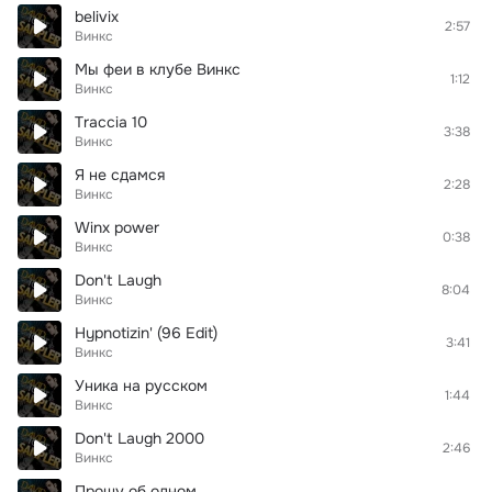
belivix
2:57
Винкс
Мы феи в клубе Винкс
1:12
Винкс
Traccia 10
3:38
Винкс
Я не сдамся
2:28
Винкс
Winx power
0:38
Винкс
Don't Laugh
8:04
Винкс
Hypnotizin' (96 Edit)
3:41
Винкс
Уника на русском
1:44
Винкс
Don't Laugh 2000
2:46
Винкс
Прошу об одном