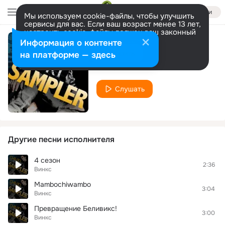
Войти
Мы используем cookie-файлы, чтобы улучшить
сервисы для вас. Если ваш возраст менее 13 лет,
настроить cookie-файлы должен ваш законный
представитель.
Больше информации
Информация о контенте
Песня винкс
Разрешить все
Настроить
на платформе — здесь
Винкс
Слушать
Другие песни исполнителя
4 сезон
2:36
Винкс
Mambochiwambo
3:04
Винкс
Превращение Беливикс!
3:00
Винкс