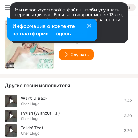
Войти
Мы используем cookie-файлы, чтобы улучшить
сервисы для вас. Если ваш возраст менее 13 лет,
настроить cookie-файлы должен ваш законный
представитель.
Больше информации
Информация о контенте
Oath
Разрешить все
Настроить
на платформе — здесь
Cher Lloyd
Слушать
Другие песни исполнителя
Want U Back
3:42
Cher Lloyd
I Wish (Without T.I.)
3:30
Cher Lloyd
Talkin' That
3:20
Cher Lloyd