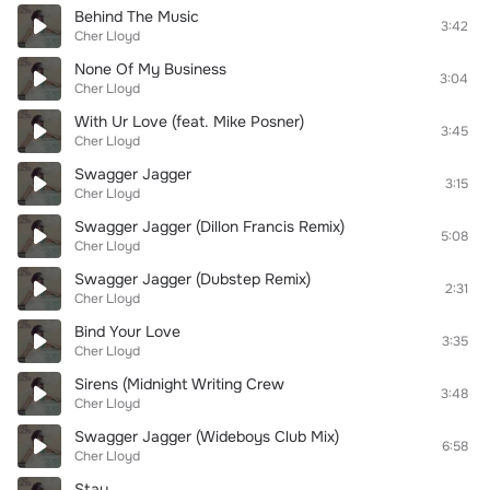
Behind The Music
3:42
Cher Lloyd
None Of My Business
3:04
Cher Lloyd
With Ur Love (feat. Mike Posner)
3:45
Cher Lloyd
Swagger Jagger
3:15
Cher Lloyd
Swagger Jagger (Dillon Francis Remix)
5:08
Cher Lloyd
Swagger Jagger (Dubstep Remix)
2:31
Cher Lloyd
Bind Your Love
3:35
Cher Lloyd
Sirens (Midnight Writing Crew
3:48
Cher Lloyd
Swagger Jagger (Wideboys Club Mix)
6:58
Cher Lloyd
Stay