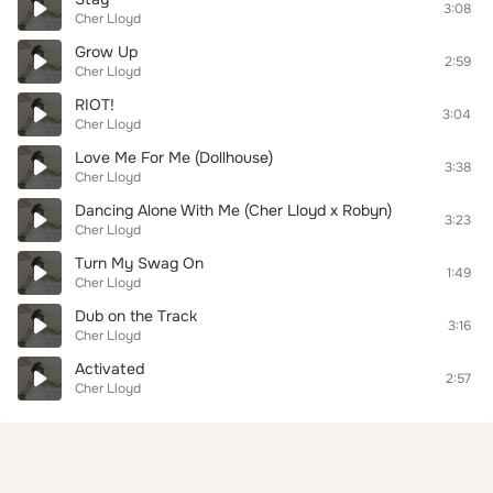
3:08
Cher Lloyd
Grow Up
2:59
Cher Lloyd
RIOT!
3:04
Cher Lloyd
Love Me For Me (Dollhouse)
3:38
Cher Lloyd
Dancing Alone With Me (Cher Lloyd x Robyn)
3:23
Cher Lloyd
Turn My Swag On
1:49
Cher Lloyd
Dub on the Track
3:16
Cher Lloyd
Activated
2:57
Cher Lloyd