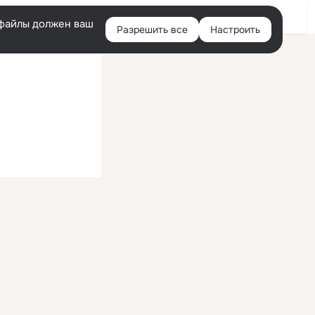
Войти
e-файлы должен ваш
Разрешить все
Настроить
Правая
колонка