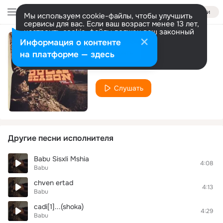
Войти
Мы используем cookie-файлы, чтобы улучшить
сервисы для вас. Если ваш возраст менее 13 лет,
настроить cookie-файлы должен ваш законный
представитель.
Больше информации
Информация о контенте
Chemo patara
Разрешить все
Настроить
на платформе — здесь
Babu
Слушать
Другие песни исполнителя
Babu Sisxli Mshia
4:08
Babu
chven ertad
4:13
Babu
cadi[1]...(shoka)
4:29
Babu