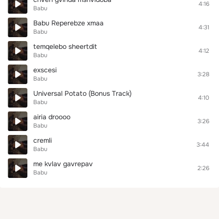
4:16
Babu
Babu Reperebze xmaa
4:31
Babu
temqelebo sheertdit
4:12
Babu
exscesi
3:28
Babu
Universal Potato (Bonus Track)
4:10
Babu
airia droooo
3:26
Babu
cremli
3:44
Babu
me kvlav gavrepav
2:26
Babu