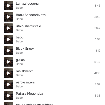
Lamazi gogona
3:45
Babu
Babu Sasocarkveta
3:42
Babu
ufalo shemickale
3:42
Babu
babu
4:53
Babu
Black Snow
3:19
Babu
gulias
4:04
Babu
ras shvebit
4:09
Babu
esrole mters
3:52
Babu
Patara Mogoneba
3:38
Babu
chven gvinda mshvidoba