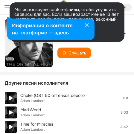
Войти
Мы используем cookie-файлы, чтобы улучшить
сервисы для вас. Если ваш возраст менее 13 лет,
настроить cookie-файлы должен ваш законный
представитель.
Больше информации
Информация о контенте
Whataya Want from Me (DJ版)
Разрешить все
Настроить
на платформе — здесь
Adam Lambert
Слушать
Другие песни исполнителя
Choke (OST 50 оттенков серого
3:31
Adam Lambert
Mad World
3:03
Adam Lambert
Time for Miracles
4:42
Adam Lambert