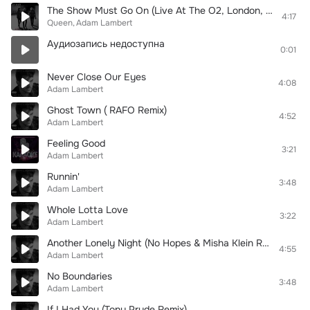
The Show Must Go On (Live At The O2, London, UK, 04/07/2018)
4:17
Queen
Adam Lambert
Аудиозапись недоступна
0:01
Never Close Our Eyes
4:08
Adam Lambert
Ghost Town ( RAFO Remix)
4:52
Adam Lambert
Feeling Good
3:21
Adam Lambert
Runnin'
3:48
Adam Lambert
Whole Lotta Love
3:22
Adam Lambert
Another Lonely Night (No Hopes & Misha Klein Radio Mix)
4:55
Adam Lambert
No Boundaries
3:48
Adam Lambert
If I Had You (Tony Pryde Remix)