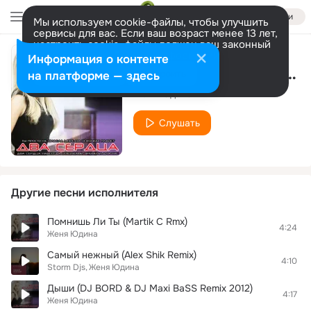
Войти
Мы используем cookie-файлы, чтобы улучшить
сервисы для вас. Если ваш возраст менее 13 лет,
настроить cookie-файлы должен ваш законный
представитель.
Больше информации
Информация о контенте
Прощай (DJ Lumiere Remix)
Разрешить все
Настроить
на платформе — здесь
Женя Юдина
Слушать
Другие песни исполнителя
Помнишь Ли Ты (Martik C Rmx)
4:24
Женя Юдина
Самый нежный (Alex Shik Remix)
4:10
Storm Djs
Женя Юдина
Дыши (DJ BORD & DJ Maxi BaSS Remix 2012)
4:17
Женя Юдина