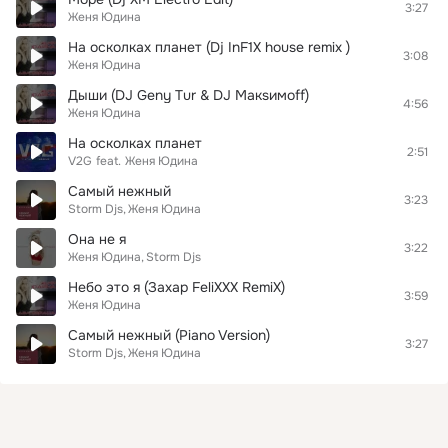
3:27
Женя Юдина
На осколках планет (Dj InF1X house remix )
3:08
Женя Юдина
Дыши (DJ Geny Tur & DJ Макsимoff)
4:56
Женя Юдина
На осколках планет
2:51
V2G
feat.
Женя Юдина
Самый нежный
3:23
Storm Djs
Женя Юдина
Она не я
3:22
Женя Юдина
Storm Djs
Небо это я (Захар FeliXXX RemiX)
3:59
Женя Юдина
Самый нежный (Piano Version)
3:27
Storm Djs
Женя Юдина