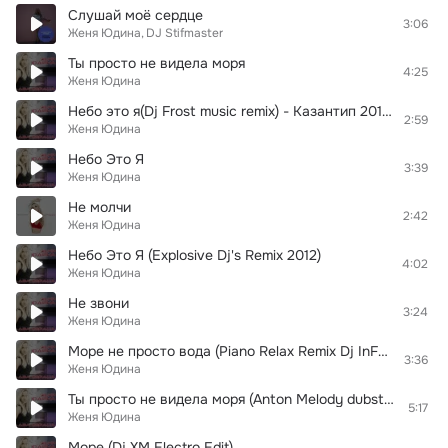
Слушай моё сердце
3:06
Женя Юдина
DJ Stifmaster
Ты просто не видела моря
4:25
Женя Юдина
Небо это я(Dj Frost music remix) - Казантип 2012!!!Новинки Клубной Музыки Хит 2012 Год 2012 )Клубняк 2012!Казантип 2012Новинка New Русские Хиты Песни Русская Лето Музыка
2:59
Женя Юдина
Небо Это Я
3:39
Женя Юдина
Не молчи
2:42
Женя Юдина
Небо Это Я (Explosive Dj's Remix 2012)
4:02
Женя Юдина
Не звони
3:24
Женя Юдина
Море не просто вода (Piano Relax Remix Dj InF1X)
3:36
Женя Юдина
Ты просто не видела моря (Anton Melody dubstep remix)
5:17
Женя Юдина
Море (Dj XM Electro Edit)