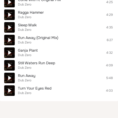
4:25
Dub Zero
Ragga Hammer
4:29
Dub Zero
Sleep Walk
4:35
Dub Zero
Run Away (Original Mix)
6:27
Dub Zero
Ganja Plant
4:32
Dub Zero
Still Waters Run Deep
4:09
Dub Zero
Run Away
5:48
Dub Zero
Turn Your Eyes Red
4:03
Dub Zero