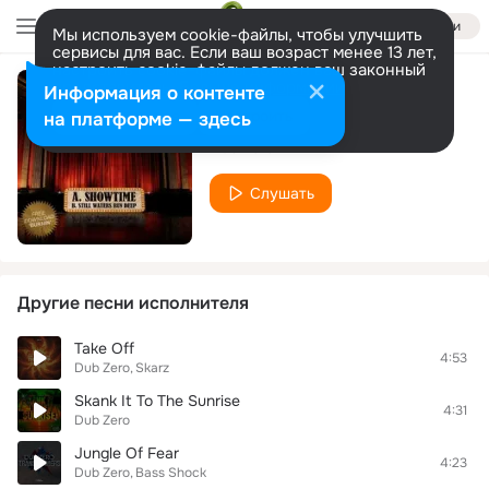
Войти
Мы используем cookie-файлы, чтобы улучшить
сервисы для вас. Если ваш возраст менее 13 лет,
настроить cookie-файлы должен ваш законный
представитель.
Больше информации
Информация о контенте
Showtime
Разрешить все
Настроить
на платформе — здесь
Dub Zero
Слушать
Другие песни исполнителя
Take Off
4:53
Dub Zero
Skarz
Skank It To The Sunrise
4:31
Dub Zero
Jungle Of Fear
4:23
Dub Zero
Bass Shock