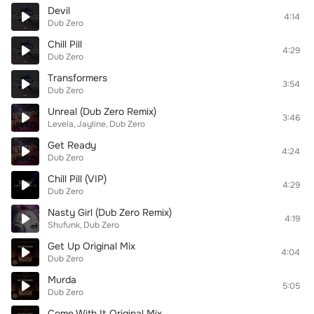
Devil
4:14
Dub Zero
Chill Pill
4:29
Dub Zero
Transformers
3:54
Dub Zero
Unreal (Dub Zero Remix)
3:46
Levela
Jayline
Dub Zero
Get Ready
4:24
Dub Zero
Chill Pill (VIP)
4:29
Dub Zero
Nasty Girl (Dub Zero Remix)
4:19
Shufunk
Dub Zero
Get Up Original Mix
4:04
Dub Zero
Murda
5:05
Dub Zero
Come With It Original Mix