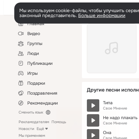
Мы используем cookie-файлы, чтобы улучшить сервис
законный представитель.
Больше информации
Левая
Главная
колонка
Видео
Группы
Люди
Публикации
Игры
Подарки
Другие песни исполн
Поздравления
Типа
Рекомендации
Свое Мнение
Сменить язык
Не надо плакать
Рекламодателям
Помощь
Свое Мнение
Новости
Ещё
Она
Мы применяем
Свое Мнение