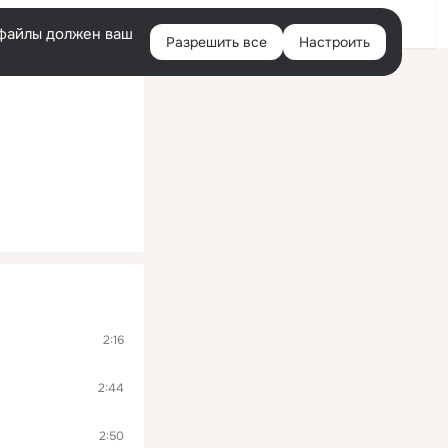
Войти
e-файлы должен ваш
Разрешить все
Настроить
Правая
колонка
2:16
2:44
2:50