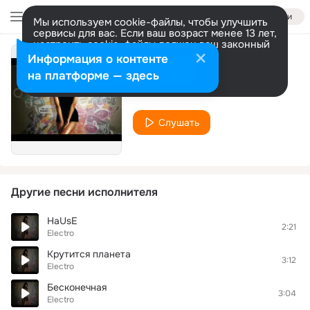
Войти
Мы используем cookie-файлы, чтобы улучшить
сервисы для вас. Если ваш возраст менее 13 лет,
настроить cookie-файлы должен ваш законный
представитель.
Больше информации
Информация о контенте
haus
Разрешить все
Настроить
на платформе — здесь
Electro
Слушать
Другие песни исполнителя
HaUsE
2:21
Electro
Крутится планета
3:12
Electro
Бесконечная
3:04
Electro