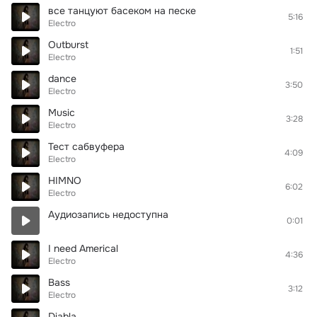
все танцуют басеком на песке
5:16
Electro
Outburst
1:51
Electro
dance
3:50
Electro
Music
3:28
Electro
Тест сабвуфера
4:09
Electro
HIMNO
6:02
Electro
Аудиозапись недоступна
0:01
I need Americal
4:36
Electro
Bass
3:12
Electro
Diabla