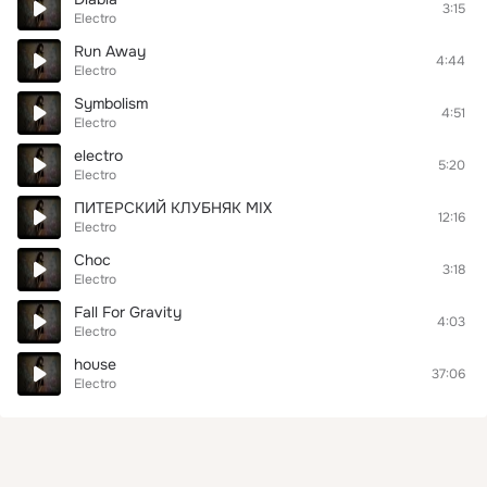
3:15
Electro
Run Away
4:44
Electro
Symbolism
4:51
Electro
electro
5:20
Electro
ПИТЕРСКИЙ КЛУБНЯК MIX
12:16
Electro
Choc
3:18
Electro
Fall For Gravity
4:03
Electro
house
37:06
Electro