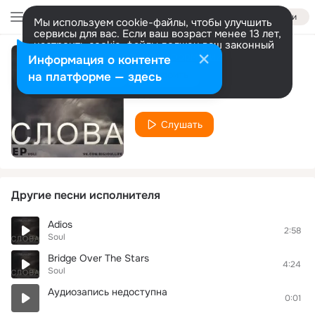
Войти
Мы используем cookie-файлы, чтобы улучшить
сервисы для вас. Если ваш возраст менее 13 лет,
настроить cookie-файлы должен ваш законный
представитель.
Больше информации
Информация о контенте
ЕР vol1
Разрешить все
Настроить
на платформе — здесь
Soul
Слушать
Другие песни исполнителя
Adios
2:58
Soul
Bridge Over The Stars
4:24
Soul
Аудиозапись недоступна
0:01