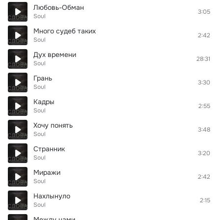
Любовь-Обман
3:05
Soul
Много судеб таких
2:42
Soul
Дух времени
28:31
Soul
Грань
3:30
Soul
Кадры
2:55
Soul
Хочу понять
3:48
Soul
Странник
3:20
Soul
Миражи
2:42
Soul
Нахлынуло
2:15
Soul
Между нами