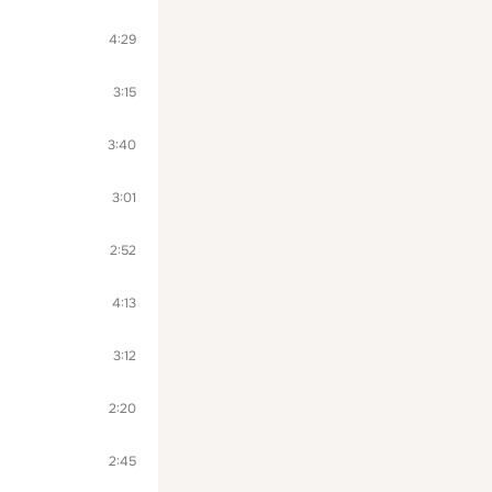
4:29
3:15
3:40
3:01
2:52
4:13
3:12
2:20
2:45