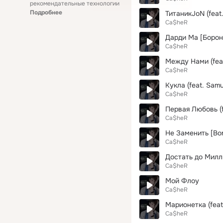
рекомендательные технологии
Подробнее
ТитаникJoN (feat.
Ca$heR
Дарди Ма [Борон 3
Ca$heR
Между Нами (feat.
Ca$heR
Кукла (feat. Samu
Ca$heR
Первая Любовь (fe
Ca$heR
Не Заменить [Bon
Ca$heR
Достать до Мил
Ca$heR
Мой Флоу
Ca$heR
Марионетка (feat.
Ca$heR