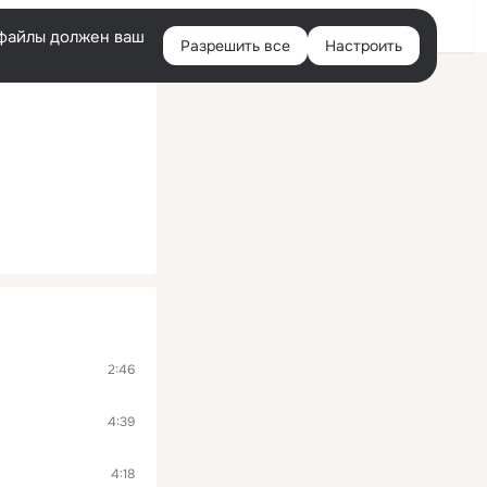
Войти
e-файлы должен ваш
Разрешить все
Настроить
Правая
колонка
2:46
4:39
4:18