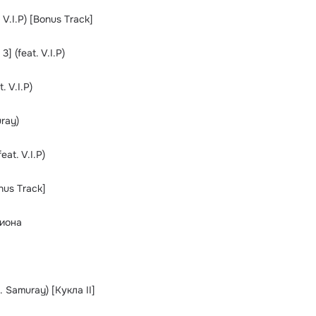
 V.I.P) [Bonus Track]
] (feat. V.I.P)
 V.I.P)
ray)
at. V.I.P)
us Track]
лиона
 Samuray) [Кукла II]