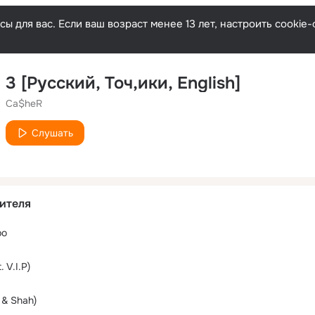
ы для вас. Если ваш возраст менее 13 лет, настроить cooki
3 [Русский, Точ,ики, English]
Ca$heR
Слушать
ителя
ро
 V.I.P)
 & Shah)