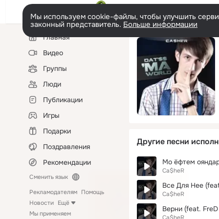
Мы используем cookie-файлы, чтобы улучшить сервис
законный представитель.
Больше информации
Левая
Главная
колонка
Видео
Группы
Люди
Публикации
Игры
Подарки
Другие песни исполн
Поздравления
Мо ёфтем оянда
Рекомендации
Ca$heR
Сменить язык
Все Для Нее (feat.
Рекламодателям
Помощь
Ca$heR
Новости
Ещё
Верни (feat. FreD
Мы применяем
Ca$heR