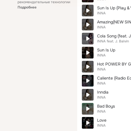
рекомендательные технологии
Подробнее
Sun Is Up (Play & 
INNA
Amazing(NEW SIN
INNA
Cola Song (feat. J
INNA
feat.
J. Balvin
Sun Is Up
INNA
Hot POWER BY 
INNA
Caliente (Radio Ed
INNA
Inndia
INNA
Bad Boys
INNA
Love
INNA