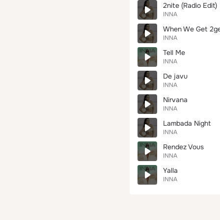
2nite (Radio Edit)
INNA
When We Get 2ge
INNA
Tell Me
INNA
De javu
INNA
Nirvana
INNA
Lambada Night
INNA
Rendez Vous
INNA
Yalla
INNA