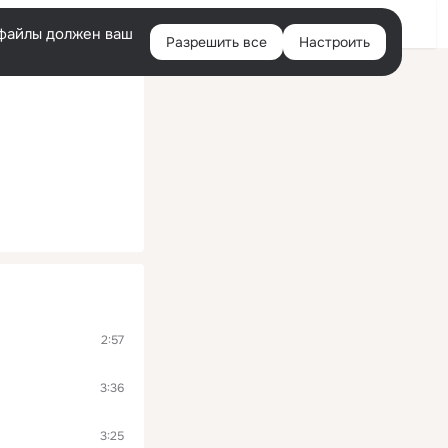
Войти
e-файлы должен ваш
Разрешить все
Настроить
Правая
колонка
2:57
3:36
3:25