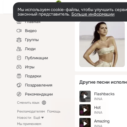
Мы используем cookie-файлы, чтобы улучшить сервис
законный представитель.
Больше информации
Левая
Главная
колонка
Видео
Группы
Люди
Публикации
Игры
Подарки
Другие песни исполн
Поздравления
Flashbacks
Рекомендации
INNA
Сменить язык
Hot
Рекламодателям
Помощь
INNA
Новости
Ещё
Amazing
Мы применяем
INNA