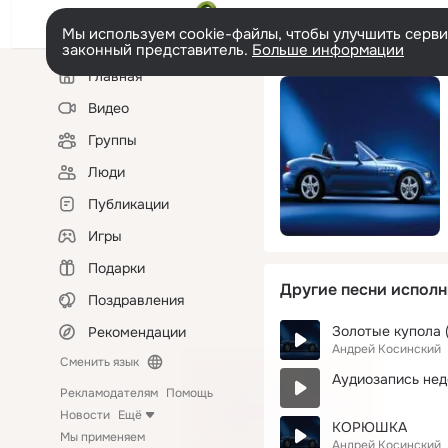
Мы используем cookie-файлы, чтобы улучшить сервис
законный представитель.
Больше информации
Левая
Главная
колонка
Видео
Группы
Люди
Публикации
Игры
Подарки
Другие песни исполн
Поздравления
Золотые купола 
Рекомендации
Андрей Косинский
Сменить язык
Аудиозапись нед
Рекламодателям
Помощь
Новости
Ещё
КОРЮШКА
Мы применяем
Андрей Косинский