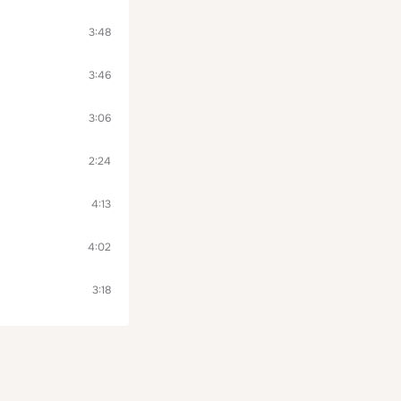
3:48
3:46
3:06
2:24
4:13
4:02
3:18