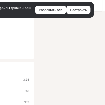
Войти
e-файлы должен ваш
Разрешить все
Настроить
Правая
колонка
3:24
0:01
3:19