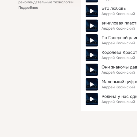
рекомендательные технологии
Подробнее
Это любовь
Андрей Косинский
виниловая пласт
Андрей Косинский
По Галерной ули
Андрей Косинский
Королева Красо
Андрей Косинский
Они знакомы да
Андрей Косинский
Маленький цифр
Андрей Косинский
Родина у нас од
Андрей Косинский