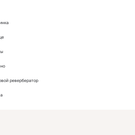
инка
це
ты
вно
овой ревербератор
на